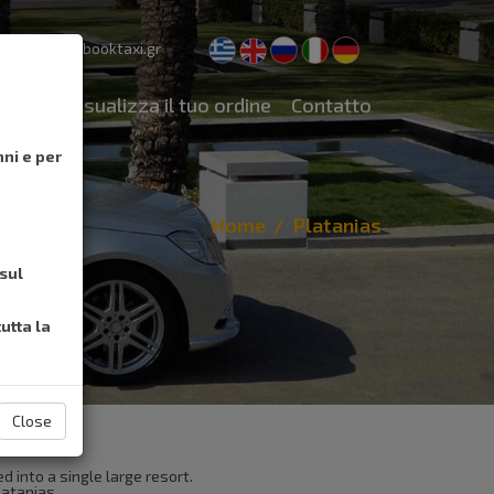
pport@cretebooktaxi.gr
F.a.q
Visualizza il tuo ordine
Contatto
nni e per
Home
Platanias
 sul
utta la
Close
 into a single large resort.
latanias,