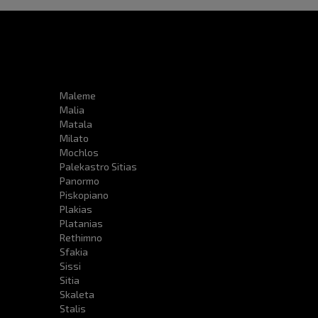
Maleme
Malia
Matala
Milato
Mochlos
Palekastro Sitias
Panormo
Piskopiano
Plakias
Platanias
Rethimno
Sfakia
Sissi
Sitia
Skaleta
Stalis