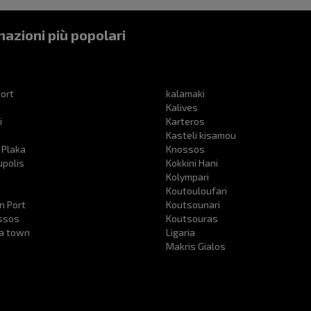
nazioni più popolari
ort
kalamaki
Kalives
i
Karteros
Kasteli kisamou
 Plaka
Knossos
upolis
Kokkini Hani
s
Kolympari
Koutouloufari
n Port
Koutsounari
ssos
Koutsouras
ra town
Ligaria
Makris Gialos