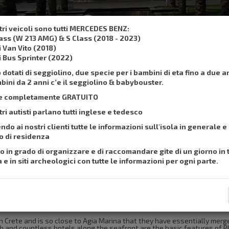
,
, SMS :
+306932337015
su
stri veicoli sono tutti MERCEDES BENZ:
lass (W 213 AMG) & S Class (2018 - 2023)
Taxi e prenotazione
Prezzi
I nostri servizi
i Van Vito (2018)
i Bus Sprinter (2022)
dotati di seggiolino, due specie per i bambini di eta fino a due a
mbini da 2 anni c’e il seggiolino & babybouster.
 e completamente GRATUITO
tri autisti parlano tutti inglese e tedesco
ndo ai nostri clienti tutte le informazioni sull'isola in generale e
o di residenza
o in grado di organizzare e di raccomandare gite di un giorno in t
 e in siti archeologici con tutte le informazioni per ogni parte.
rt of Heraklion to Platanias.
n Crete and is so close to Agia Marina that they have essentially merged
ch and countless hotels along the seafront are the basic features of P