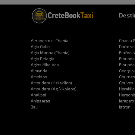
Desti
Aeroporto di Chania
Chania P
Agia Galini
Daratso
Agia Marina (Chania)
Elafonis
Agia Pelagia
Elounda
Agios Nikolaos
Elounda
Almyrida
Georgio
Amnisos
Gourne
Amoudara (Heraklion)
Gouves
Amoudara (Ag.Nikolaos)
Heraklio
Analipsi
Hersoni
Anissaras
Ierapet
Bali
Istron