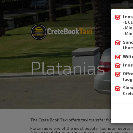
I no
-E C
-Min
-Min
Sono 
i ba
Wifi
Platanias
I nos
Offre
luog
Siam
Creta
The Crete Book Taxi offers taxi transfer from the airpo
Platanias is one of the most popular tourists resorts i
A busy nightlife, bars, restaurants, a large sandy bea