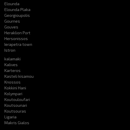
Elounda
Elounda Plaka
Georgioupolis
Gournes
Gouves
Heraklion Port
Hersonissos
Ierapetra town
Istron
kalamaki
Kalives
Karteros
Kasteli kisamou
Knossos
Kokkini Hani
Kolympari
Koutouloufari
Koutsounari
Koutsouras
Ligaria
Makris Gialos