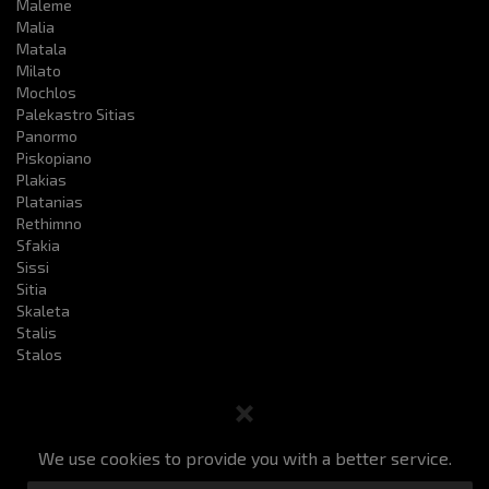
Maleme
Malia
Matala
Milato
Mochlos
Palekastro Sitias
Panormo
Piskopiano
Plakias
Platanias
Rethimno
Sfakia
Sissi
Sitia
Skaleta
Stalis
Stalos
We use cookies to provide you with a better service.
Taxi e prenotazione
Prezzi
I nostri servizi
F.a.q