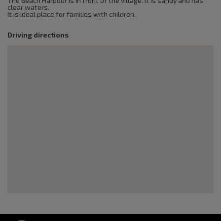
The Beach Harbour is in front of the village. It is sandy and has
clear waters.
It is ideal place for families with children.
Driving directions