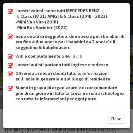
I nostri veicoli sono tutti MERCEDES BENZ:
-E Class (W 213 AMG) & S Class (2018 - 2023)
-Mini Van Vito (2018)
:
+306932337015
-Mini Bus Sprinter (2022)
Sono dotati di seggiolino, due specie per i bambini di
eta fino a due anni e per i bambini da 2 anni c’e il
seggiolino & babybouster.
Wifi e completamente GRATUITO
Panormo
I nostri autisti parlano tutti inglese e tedesco
Offrendo ai nostri clienti tutte le informazioni
Home
Panormo
sull'isola in generale e sul luogo di residenza
Siamo in grado di organizzare e di raccomandare
gite di un giorno in tutta la Creta e in siti archeologici
con tutte le informazioni per ogni parte.
The Crete Book Taxi offers taxi transfer from the airport of
Heraklion to Panormo
Close
It is a quiet resort near the town of Rethymno, which has grown
strongly in recent years, without losing its traditional form.