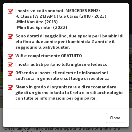
I nostri veicoli sono tutti MERCEDES BENZ:
-E Class (W 213 AMG) & S Class (2018 - 2023)
-Mini Van Vito (2018)
:
+306932337015
-Mini Bus Sprinter (2022)
Sono dotati di seggiolino, due specie per i bambini di
eta fino a due anni e per i bambini da 2 anni c’e il
seggiolino & babybouster.
Wifi e completamente GRATUITO
Sitia
I nostri autisti parlano tutti inglese e tedesco
Offrendo ai nostri clienti tutte le informazioni
Home
Sitia
sull'isola in generale e sul luogo di residenza
Siamo in grado di organizzare e di raccomandare
gite di un giorno in tutta la Creta e in siti archeologici
con tutte le informazioni per ogni parte.
The Crete Book Taxi offers taxi transfer from the airport of
Heraklion to Sitia.
Close
Sitia is a small ands charming market town in Lassithi Prefecture,
Crete, laid out in a horseshoe shape on the side of a hill in the