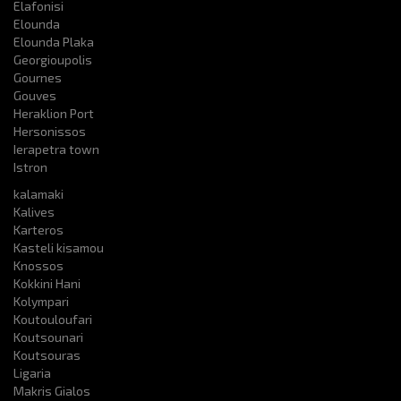
Elafonisi
Elounda
Elounda Plaka
Georgioupolis
Gournes
Gouves
Heraklion Port
Hersonissos
Ierapetra town
Istron
kalamaki
Kalives
Karteros
Kasteli kisamou
Knossos
Kokkini Hani
Kolympari
Koutouloufari
Koutsounari
Koutsouras
Ligaria
Makris Gialos