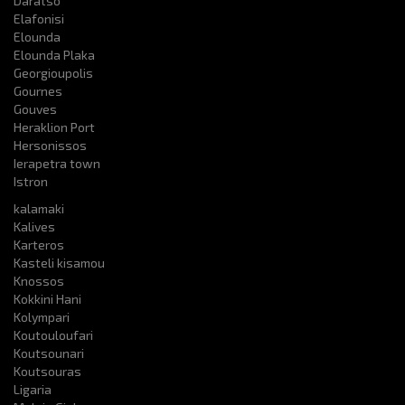
Daratso
Elafonisi
Elounda
Elounda Plaka
Georgioupolis
Gournes
Gouves
Heraklion Port
Hersonissos
Ierapetra town
Istron
kalamaki
Kalives
Karteros
Kasteli kisamou
Knossos
Kokkini Hani
Kolympari
Koutouloufari
Koutsounari
Koutsouras
Ligaria