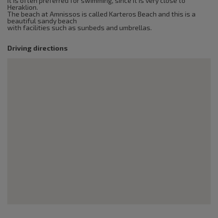
It is often preferred for swimming, since it is very close to
Heraklion.
The beach at Amnissos is called Karteros Beach and this is a
beautiful sandy beach
with facilities such as sunbeds and umbrellas.
Driving directions