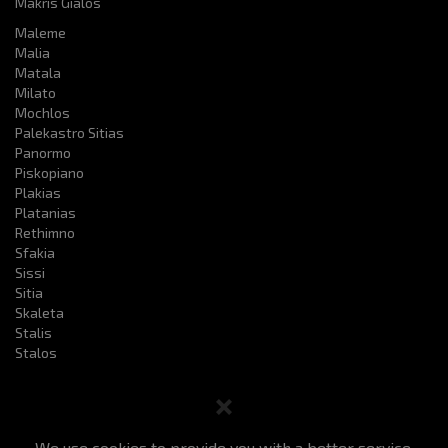
Makris Gialos
Maleme
Malia
Matala
Milato
Mochlos
Palekastro Sitias
Panormo
Piskopiano
Plakias
Platanias
Rethimno
Sfakia
Sissi
Sitia
Skaleta
Stalis
Stalos
We use cookies to provide you with a better service.