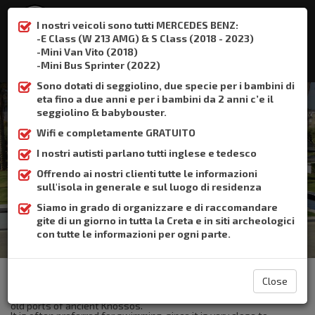
I nostri veicoli sono tutti MERCEDES BENZ:
-E Class (W 213 AMG) & S Class (2018 - 2023)
-Mini Van Vito (2018)
:
+306932337015
-Mini Bus Sprinter (2022)
Sono dotati di seggiolino, due specie per i bambini di
eta fino a due anni e per i bambini da 2 anni c’e il
seggiolino & babybouster.
Wifi e completamente GRATUITO
Amnisos
I nostri autisti parlano tutti inglese e tedesco
Offrendo ai nostri clienti tutte le informazioni
Home
Amnisos
sull'isola in generale e sul luogo di residenza
Siamo in grado di organizzare e di raccomandare
gite di un giorno in tutta la Creta e in siti archeologici
con tutte le informazioni per ogni parte.
The Crete Book Taxi offers taxi transfer from the airport of
Heraklion to Amnisos.
Close
The Amnissos is located in the east of Heraklion.It is one of the
old ports of ancient Knossos.