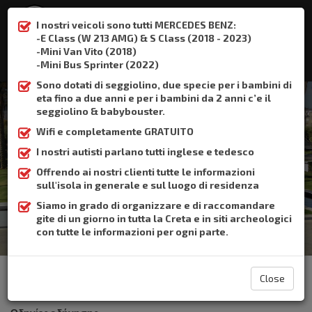
I nostri veicoli sono tutti MERCEDES BENZ:
-E Class (W 213 AMG) & S Class (2018 - 2023)
-Mini Van Vito (2018)
:
+306932337015
-Mini Bus Sprinter (2022)
Sono dotati di seggiolino, due specie per i bambini di
eta fino a due anni e per i bambini da 2 anni c’e il
seggiolino & babybouster.
Wifi e completamente GRATUITO
Stalos
I nostri autisti parlano tutti inglese e tedesco
Offrendo ai nostri clienti tutte le informazioni
Home
Stalos
sull'isola in generale e sul luogo di residenza
Siamo in grado di organizzare e di raccomandare
gite di un giorno in tutta la Creta e in siti archeologici
con tutte le informazioni per ogni parte.
The Crete Book Taxi offers taxi transfer from the airport of
Heraklion to Stalos
Close