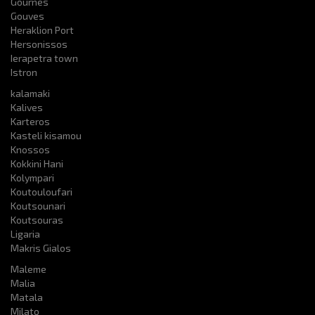
Gournes
Gouves
Heraklion Port
Hersonissos
Ierapetra town
Istron
kalamaki
Kalives
Karteros
Kasteli kisamou
Knossos
Kokkini Hani
Kolympari
Koutouloufari
Koutsounari
Koutsouras
Ligaria
Makris Gialos
Maleme
Malia
Matala
Milato