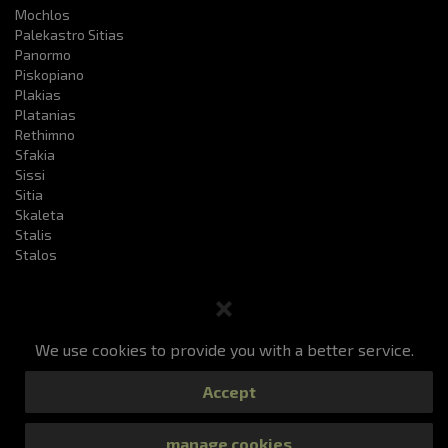
Mochlos
Palekastro Sitias
Panormo
Piskopiano
Plakias
Platanias
Rethimno
Sfakia
Sissi
Sitia
Skaleta
Stalis
Stalos
We use cookies to provide you with a better service.
Taxi e prenotazione
Prezzi
I nostri servizi
F.a.q
Accept
Visualizza il tuo ordine
Contatto
All Rights Reserved 2019
manage cookies