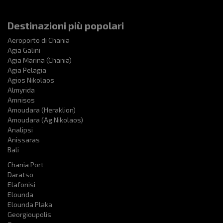
Destinazioni più popolari
Aeroporto di Chania
Agia Galini
Agia Marina (Chania)
Agia Pelagia
Agios Nikolaos
Almyrida
Amnisos
Amoudara (Heraklion)
Amoudara (Ag.Nikolaos)
Analipsi
Anissaras
Bali
Chania Port
Daratso
Elafonisi
Elounda
Elounda Plaka
Georgioupolis