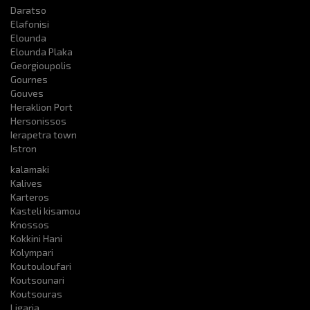
Daratso
Elafonisi
Elounda
Elounda Plaka
Georgioupolis
Gournes
Gouves
Heraklion Port
Hersonissos
Ierapetra town
Istron
kalamaki
Kalives
Karteros
Kasteli kisamou
Knossos
Kokkini Hani
Kolympari
Koutouloufari
Koutsounari
Koutsouras
Ligaria