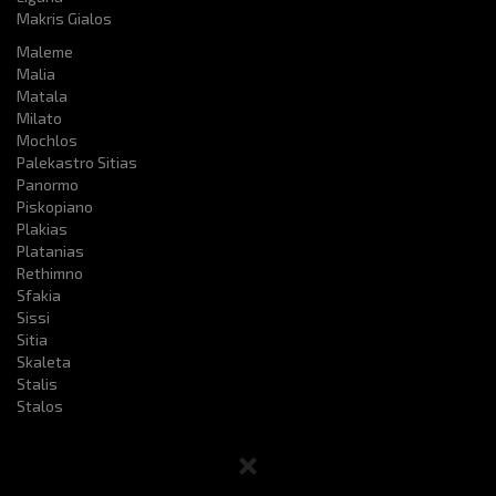
Makris Gialos
Maleme
Malia
Matala
Milato
Mochlos
Palekastro Sitias
Panormo
Piskopiano
Plakias
Platanias
Rethimno
Sfakia
Sissi
Sitia
Skaleta
Stalis
Stalos