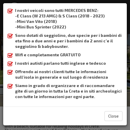
I nostri veicoli sono tutti MERCEDES BENZ:
-E Class (W 213 AMG) & S Class (2018 - 2023)
-Mini Van Vito (2018)
:
+306932337015
-Mini Bus Sprinter (2022)
Sono dotati di seggiolino, due specie per i bambini di
eta fino a due anni e per i bambini da 2 anni c’e il
seggiolino & babybouster.
Wifi e completamente GRATUITO
Agia Pelagia
I nostri autisti parlano tutti inglese e tedesco
Offrendo ai nostri clienti tutte le informazioni
Home
Agia Pelagia
sull'isola in generale e sul luogo di residenza
Siamo in grado di organizzare e di raccomandare
gite di un giorno in tutta la Creta e in siti archeologici
con tutte le informazioni per ogni parte.
The Crete Book Taxi offers taxi transfer from the airport of
Heraklion to Agia Pelagia.
Close
Agia Pelagia is a small coastal town,20 km west of Heraklion,
with a beach, suitable for relaxing holidays in Crete.