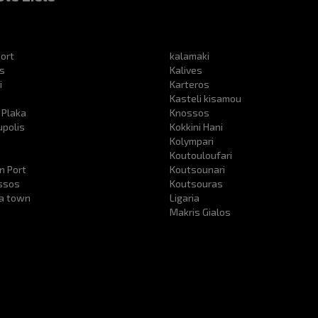
ort
kalamaki
s
Kalives
i
Karteros
Kasteli kisamou
 Plaka
Knossos
upolis
Kokkini Hani
s
Kolympari
Koutouloufari
n Port
Koutsounari
ssos
Koutsouras
ra town
Ligaria
Makris Gialos