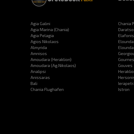
Agia Galini
Chania P
Agia Marina (Chania)
Daratso
Agia Pelagia
Elafonis
Agios Nikolaos
Elounda
Almyrida
Elounda
Amnisos
Georgio
Amoudara (Heraklion)
Gourne
Amoudara (Ag.Nikolaos)
Gouves
Analipsi
Heraklio
Anissaras
Hersoni
Bali
Ierapet
Chania Flughafen
Istron