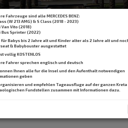
,
, SMS :
+306932337015
su
re Fahrzeuge sind alle MERCEDES BENZ:
lass (W 213 AMG) & S Class (2018 - 2023)
Taxibuchung
Preise
Unsere Dienste
F.a.q
i Van Vito (2018)
i Bus Sprinter (2022)
für Babys bis 2 Jahre alt und Kinder alter als 2 Jahre alt und noc
seat & Babybouster ausgestattet
 ist vollig KOSTENLOS
g.Nikolaos)
re Fahrer sprechen englisch und deutsch
konnen Ihnen alle fur die Insel und den Aufenthalt notwendigen
rmationen geben
organisieren und empfehlen Tageausfluge auf der ganzen Kreta
aologischen Fundstellen zusammen mit Informationen dazu.
ort of Heraklion to Amoudara (Ag.Nikolaos).