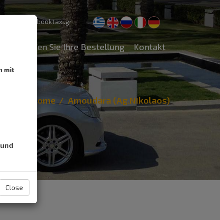
pport@cretebooktaxi.gr
Überprüfen Sie Ihre Bestellung
Kontakt
h mit
Home
Amoudara (Ag.Nikolaos)
 und
Close