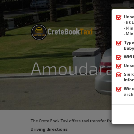
Unse
-E C
-Min
-Min
Type 
Baby
Wifi
Amoudara (A
Unse
Sie 
Info
Wir 
arch
The Crete Book Taxi offers taxi transfer from the airp
Driving directions