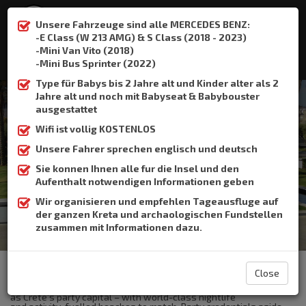
Unsere Fahrzeuge sind alle MERCEDES BENZ:
-E Class (W 213 AMG) & S Class (2018 - 2023)
-Mini Van Vito (2018)
:
+306932337015
-Mini Bus Sprinter (2022)
Type für Babys bis 2 Jahre alt und Kinder alter als 2
Jahre alt und noch mit Babyseat & Babybouster
ausgestattet
Wifi ist vollig KOSTENLOS
Malia
Unsere Fahrer sprechen englisch und deutsch
Sie konnen Ihnen alle fur die Insel und den
Home
Malia
Aufenthalt notwendigen Informationen geben
Wir organisieren und empfehlen Tageausfluge auf
der ganzen Kreta und archaologischen Fundstellen
zusammen mit Informationen dazu.
The Crete Book Taxi offers taxi transfer from the airport of
Heraklion to Malia.
Close
At first glance Malia is a high-rise, modern town earning its name
as Crete’s party capital – with world-class nightlife