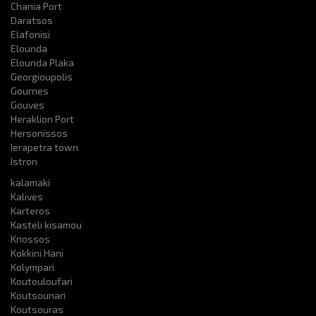
Chania Port
Daratsos
Elafonisi
Elounda
Elounda Plaka
Georgioupolis
Gournes
Gouves
Heraklion Port
Hersonissos
Ierapetra town
Istron
kalamaki
Kalives
Karteros
Kasteli kisamou
Knossos
Kokkini Hani
Kolympari
Koutouloufari
Koutsounari
Koutsouras