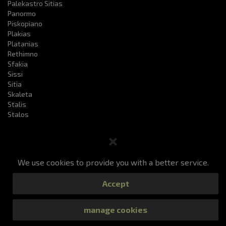
Palekastro Sitias
Panormo
Piskopiano
Plakias
Platanias
Rethimno
Sfakia
Sissi
Sitia
Skaleta
Stalis
Stalos
We use cookies to provide you with a better service.
Taxibuchung
Preise
Unsere Dienste
F.a.q
Accept
Überprüfen Sie Ihre Bestellung
Kontakt
All Rights Reserved 2019
manage cookies