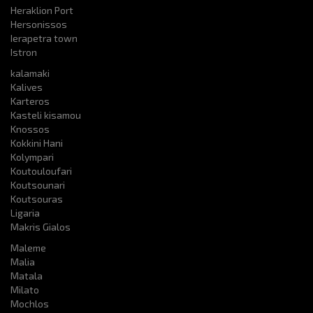
Heraklion Port
Hersonissos
Ierapetra town
Istron
kalamaki
Kalives
Karteros
Kasteli kisamou
Knossos
Kokkini Hani
Kolympari
Koutouloufari
Koutsounari
Koutsouras
Ligaria
Makris Gialos
Maleme
Malia
Matala
Milato
Mochlos