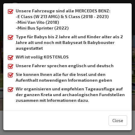
Unsere Fahrzeuge sind alle MERCEDES BENZ:
-E Class (W 213 AMG) & S Class (2018 - 2023)
-Mini Van Vito (2018)
:
+306932337015
-Mini Bus Sprinter (2022)
Type für Babys bis 2 Jahre alt und Kinder alter als 2
Jahre alt und noch mit Babyseat & Babybouster
ausgestattet
Wifi ist vollig KOSTENLOS
kalamaki
Unsere Fahrer sprechen englisch und deutsch
Sie konnen Ihnen alle fur die Insel und den
Home
kalamaki
Aufenthalt notwendigen Informationen geben
Wir organisieren und empfehlen Tageausfluge auf
der ganzen Kreta und archaologischen Fundstellen
zusammen mit Informationen dazu.
The Crete Book Taxi offers taxi transfer from the airport of
Heraklion to Kalamaki.
Close