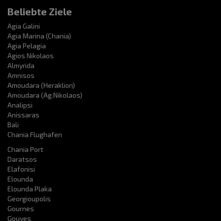
Beliebte Ziele
Agia Galini
Agia Marina (Chania)
Agia Pelagia
Agios Nikolaos
Almyrida
Amnisos
Amoudara (Heraklion)
Amoudara (Ag.Nikolaos)
Analipsi
Anissaras
Bali
Chania Flughafen
Chania Port
Daratsos
Elafonisi
Elounda
Elounda Plaka
Georgioupolis
Gournes
Gouves