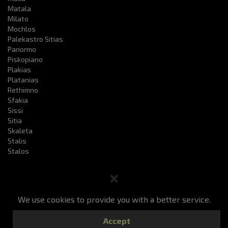
Matala
Milato
Mochlos
Palekastro Sitias
Panormo
Piskopiano
Plakias
Platanias
Rethimno
Sfakia
Sissi
Sitia
Skaleta
Stalis
Stalos
We use cookies to provide you with a better service.
Taxibuchung
Preise
Unsere Dienste
F.a.q
Accept
Überprüfen Sie Ihre Bestellung
Kontakt