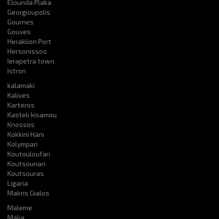
Elounda Plaka
Georgioupolis
Gournes
Gouves
Heraklion Port
Hersonissos
Ierapetra town
Istron
kalamaki
Kalives
Karteros
Kasteli kisamou
Knossos
Kokkini Hani
Kolympari
Koutouloufari
Koutsounari
Koutsouras
Ligaria
Makris Gialos
Maleme
Malia