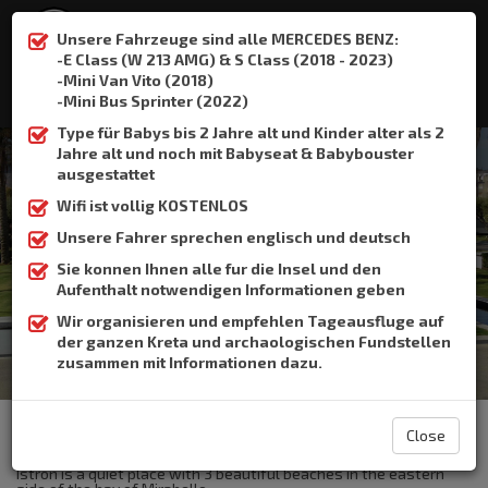
Unsere Fahrzeuge sind alle MERCEDES BENZ:
-E Class (W 213 AMG) & S Class (2018 - 2023)
-Mini Van Vito (2018)
:
+306932337015
-Mini Bus Sprinter (2022)
Type für Babys bis 2 Jahre alt und Kinder alter als 2
Jahre alt und noch mit Babyseat & Babybouster
ausgestattet
Wifi ist vollig KOSTENLOS
Istron
Unsere Fahrer sprechen englisch und deutsch
Sie konnen Ihnen alle fur die Insel und den
Home
Istron
Aufenthalt notwendigen Informationen geben
Wir organisieren und empfehlen Tageausfluge auf
der ganzen Kreta und archaologischen Fundstellen
zusammen mit Informationen dazu.
The Crete Book Taxi offers taxi transfer from the airport of
Heraklion to Istron.
Close
Istron is close to Agios Nikolaos.It is about 12km.
Istron is a quiet place with 3 beautiful beaches in the eastern