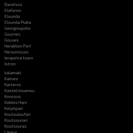
Daratsos
Elafonisi
Elounda
Elounda Plaka
Georgioupolis
Gournes
Gouves
Heraklion Port
Hersonissos
Ierapetra town
Istron
kalamaki
Kalives
Karteros
Kasteli kisamou
Knossos
Kokkini Hani
Kolympari
Koutouloufari
Koutsounari
Koutsouras
Ligaria