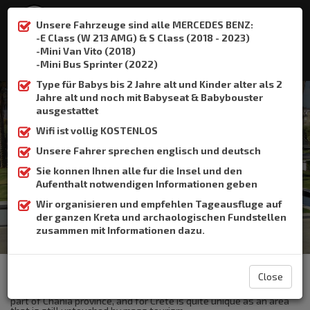
Unsere Fahrzeuge sind alle MERCEDES BENZ:
-E Class (W 213 AMG) & S Class (2018 - 2023)
-Mini Van Vito (2018)
:
+306932337015
-Mini Bus Sprinter (2022)
Type für Babys bis 2 Jahre alt und Kinder alter als 2
Jahre alt und noch mit Babyseat & Babybouster
ausgestattet
Wifi ist vollig KOSTENLOS
Sfakia
Unsere Fahrer sprechen englisch und deutsch
Sie konnen Ihnen alle fur die Insel und den
Home
Sfakia
Aufenthalt notwendigen Informationen geben
Wir organisieren und empfehlen Tageausfluge auf
der ganzen Kreta und archaologischen Fundstellen
zusammen mit Informationen dazu.
The Crete Book Taxi offers taxi transfer from the airport of
Heraklion to Sfakia.
Close
The region of Sfakia, in the southwest of the island of Crete, is
part of Chania province, and for Crete is quite unique as an area