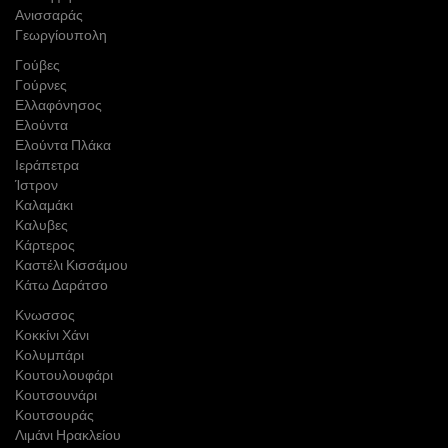
Ανισσαράς
Γεωργίουπολη
Γούβες
Γούρνες
Ελλαφόνησος
Ελούντα
Ελούντα Πλάκα
Ιεράπετρα
Ίστρον
Καλαμάκι
Καλυβες
Κάρτερος
Καστέλι Κισσάμου
Κάτω Δαράτσο
Κνωσσος
Κοκκίνι Χάνι
Κολυμπάρι
Κουτουλουφάρι
Κουτσουνάρι
Κουτσουράς
Λιμάνι Ηρακλείου