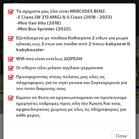
Τα οχηματα μας όλα είναι MERCEDES BENZ:
-E Class (W 213 AMG) & S Class (2018 - 2023)
-Mini Van Vito (2018)
:
+306932337015
-Mini Bus Sprinter (2022)
Εξοπλισμενα με παιδικα Καθισματα 2 ειδων για μωρα
ηλικιας εως 2 ετων και παιδια από 2 πανω babyseat &
babybouster
Wifi που είναι εντελως ΔΩΡΕΑΝ
Ανισσαράς
Οι οδηγοι ολοι μιλανε αγγλικα-γερμανικα
Προσφεροντας στους πελατες μας ολες τις
Home
Ανισσαράς
πληροφοριες για το νησι γενικα και Συγκεκριμενα για
τον τοπο διαμονης τους
Ειμασε σε θεση να οργανωσουμεκαι να προτεινουμε
ημερησιες εκδρομες προς ολη την Κρητη Και τους
αρχαιολογικους χωρους με ολες τις πληροφοριες για
κάθε μερος.
To Crete Book Taxi παρέχει υπηρεσία ταξί για τη μεταφορά από το
αεροδρόμιο του Ηρακλείου, προς Ανισσαράς.
Ο Ανισσαράς δεν είναι ούτε χωριό ούτε και πόλη.
Είναι μια μεγάλη, περιοχή που βρισκεται ακριβώς έξω από τη
Close