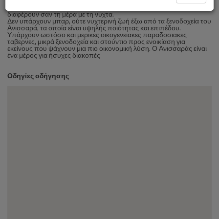
Χερσόνησο, που είναι ακριβώς δίπλα.
Παρά το ότι είναι πάρα πολύ κοντά όμως, οι δυο περιοχές
διαφέρουν σαν τη μέρα με τη νύχτα.
Δεν υπάρχουν μπαρ, ούτε νυχτερινή ζωή έξω από τα ξενοδοχεία του
Ανισσαρά, τα οποία είναι υψηλής ποιότητας και επιπέδου.
Υπάρχουν ωστόσο και μερικες οικογενειακες παραδοσιακες
ταβερνες, μικρά ξενοδοχεία και στούντιο προς ενοικίαση για
εκείνους που ψάχνουν μια πιο οικονομική λύση. Ο Ανισσαράς είναι
ένα μέρος για ήσυχες διακοπές
Οδηγίες οδήγησης