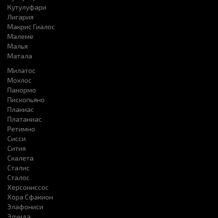
Кутулуфари
Лигария
Макрис Гиалос
Малеме
Малья
Матала
Милатос
Мохлос
Панормо
Пископьяно
Плакиас
Платаниас
Ретимно
Сисси
Сития
Скалета
Сталис
Сталос
Херсониссоc
Хора Сфакион
Элафониси
Элунда