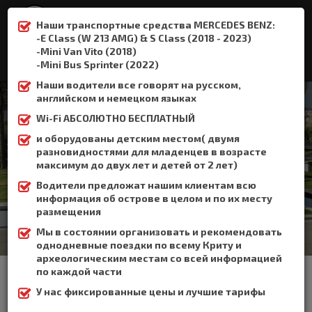
Наши транспортные средства MERCEDES BENZ:
-E Class (W 213 AMG) & S Class (2018 - 2023)
-Mini Van Vito (2018)
:
+306932337015
-Mini Bus Sprinter (2022)
Наши водители все говорят на русском,
английском и немецком языках
Wi-Fi АБСОЛЮТНО БЕСПЛАТНЫЙ
и оборудованы детским местом( двумя
Платаниас
разновидностями для младенцев в возрасте
максимум до двух лет и детей от 2 лет)
Home
Платаниас
Водители предложат нашим клиентам всю
информация об острове в целом и по их месту
размещения
Мы в состоянии организовать и рекомендовать
однодневные поездки по всему Криту и
археологическим местам со всей информацией
Платаньяс находится в западной части острова Крит, всего в
по каждой части
11 км к западу от Ханьи.
У нас фиксированные цены и лучшие тарифы
Платаньяс является одним из самых популярных
туристических курортов на острове Крит и находится близко к