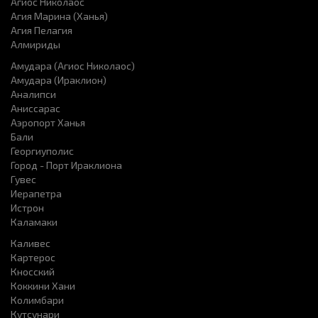
Агиос Николаос
Агия Марина (Ханья)
Агия Пелагия
Алмириды
Амудара (Агиос Николаос)
Амудара (Ираклион)
Аналипси
Аниссарас
Аэропорт Ханья
Бали
Георгиуполис
Город - Порт Ираклиона
Гувес
Иерапетра
Истрон
Каламаки
Каливес
Картерос
Кносский
Коккини Хани
Колимбари
Кутсунари