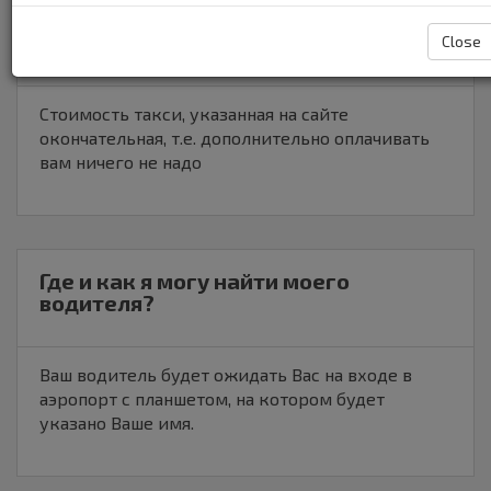
фиксированная или будут
дополнительные расходы?
Close
Стоимость такси, указанная на сайте
окончательная, т.е. дополнительно оплачивать
вам ничего не надо
Где и как я могу найти моего
водителя?
Ваш водитель будет ожидать Вас на входе в
аэропорт с планшетом, на котором будет
указано Ваше имя.