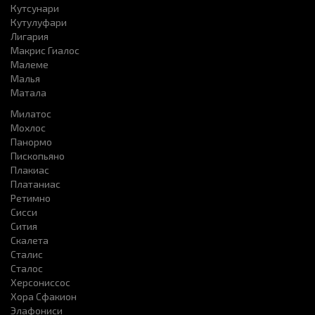
Кутсунари
Кутулуфари
Лигария
Макрис Гиалос
Малеме
Малья
Матала
Милатос
Мохлос
Панормо
Пископьяно
Плакиас
Платаниас
Ретимно
Сисси
Сития
Скалета
Сталис
Сталос
Херсониссоc
Хора Сфакион
Элафониси