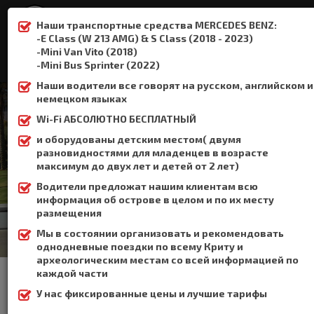
Наши транспортные средства MERCEDES BENZ:
-E Class (W 213 AMG) & S Class (2018 - 2023)
-Mini Van Vito (2018)
:
+306932337015
-Mini Bus Sprinter (2022)
Наши водители все говорят на русском, английском и
немецком языках
Wi-Fi АБСОЛЮТНО БЕСПЛАТНЫЙ
и оборудованы детским местом( двумя
ЧАВО
разновидностями для младенцев в возрасте
максимум до двух лет и детей от 2 лет)
Home
ЧаВо
Водители предложат нашим клиентам всю
информация об острове в целом и по их месту
размещения
Мы в состоянии организовать и рекомендовать
однодневные поездки по всему Криту и
археологическим местам со всей информацией по
каждой части
У нас фиксированные цены и лучшие тарифы
Стоимость трансфера