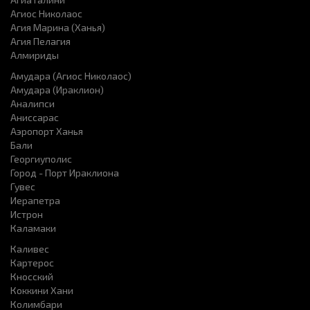
Агиос Николаос
Агия Марина (Ханья)
Агия Пелагия
Алмириды
Амудара (Агиос Николаос)
Амудара (Ираклион)
Аналипси
Аниссарас
Аэропорт Ханья
Бали
Георгиуполис
Город - Порт Ираклиона
Гувес
Иерапетра
Истрон
Каламаки
Каливес
Картерос
Кносский
Коккини Хани
Колимбари