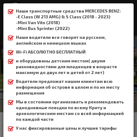
Наши транспортные средства MERCEDES BENZ:
-E Class (W 213 AMG) & S Class (2018 - 2023)
-Mini Van Vito (2018)
:
+306932337015
-Mini Bus Sprinter (2022)
Наши водители все говорят на русском,
английском и немецком языках
Wi-Fi АБСОЛЮТНО БЕСПЛАТНЫЙ
и оборудованы детским местом( двумя
Агия Пелагия
разновидностями для младенцев в возрасте
максимум до двух лет и детей от 2 лет)
Home
Агия Пелагия
Водители предложат нашим клиентам всю
информация об острове в целом и по их месту
размещения
Мы в состоянии организовать и рекомендовать
однодневные поездки по всему Криту и
археологическим местам со всей информацией
Агия Пелагия находится в 18 км к западу от Ираклиона. Почти 4
по каждой части
десятилетия назад компания Capsis увидела потенциал в
необычайной красоте Агии Пелагии, а сегодня Capsis Beach
У нас фиксированные цены и лучшие тарифы
Hotel являетсяодним из крупнейших и самых роскошных
отелей и занимает всю западную сторону здешней бухты.