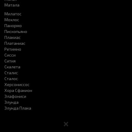
Матала
Милатос
Мохлос
Панормо
Пископьяно
Плакиас
Платаниас
Ретимно
Сисси
Сития
Скалета
Сталис
Сталос
Херсониссоc
Хора Сфакион
Элафониси
Элунда
Элунда Плака