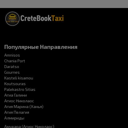
Популярные Направления
Amnisos
Chania Port
Daratso
Gournes
Kasteli kisamou
Koutsouras
Palekastro Sitias
Агиа Галини
Агиос Николаос
Агия Марина (Ханья)
Агия Пелагия
Алмириды
Амудара (Агиос Николаос)