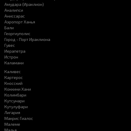
Амудара (Ираклион)
Аналипси
Аниссарас
Аэропорт Ханья
Бали
Георгиуполис
Город - Порт Ираклиона
Гувес
Иерапетра
Истрон
Каламаки
Каливес
Картерос
Кносский
Коккини Хани
Колимбари
Кутсунари
Кутулуфари
Лигария
Макрис Гиалос
Малеме
Малья