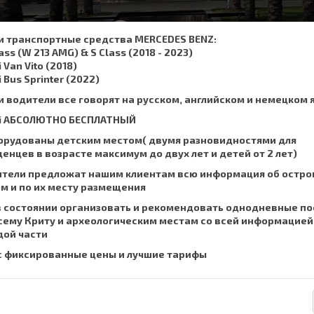
,
, SMS :
+306932337015
su
 транспортные средства MERCEDES BENZ:
lass (W 213 AMG) & S Class (2018 - 2023)
Заказ такси
Цены
Наш Сервис
ЧаВо
i Van Vito (2018)
i Bus Sprinter (2022)
 водители все говорят на русском, английском и немецком 
Fi АБСОЛЮТНО БЕСПЛАТНЫЙ
орудованы детским местом( двумя разновидностями для
енцев в возрасте максимум до двух лет и детей от 2 лет)
тели предложат нашим клиентам всю информация об остро
м и по их месту размещения
 состоянии организовать и рекомендовать однодневные по
сему Криту и археологическим местам со всей информацией
ой части
с фиксированные цены и лучшие тарифы
а, на юго-западе от города Ханья.
услышите. Это небольшой остров с белым песком, который располож