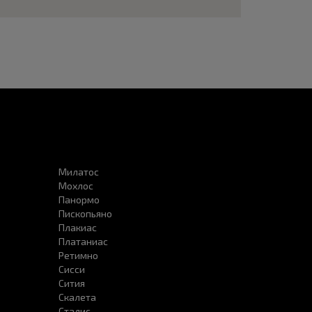
Милатос
Мохлос
Панормо
Пископьяно
Плакиас
Платаниас
Ретимно
Сисси
Сития
Скалета
Сталис