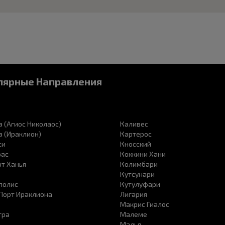
лярные Направления
 (Агиос Николаос)
Каливес
 (Ираклион)
Картерос
си
Кносский
рас
Коккини Хани
т Ханья
Колимбари
Кутсунари
полис
Кутулуфари
 Порт Ираклиона
Лигария
Макрис Гиалос
тра
Малеме
Малья