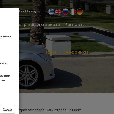
pport@cretebooktaxi.gr
Просмотр Вашего заказа
Контакты
языках
Home
Элафониси
ве в
ездки
 по
Close
ен в 200 метрах от побережья и отделён от него