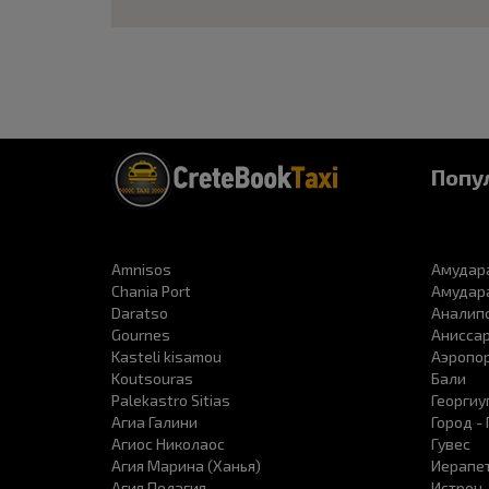
Попу
Amnisos
Амудара
Chania Port
Амудара
Daratso
Аналип
Gournes
Анисса
Kasteli kisamou
Аэропор
Koutsouras
Бали
Palekastro Sitias
Георгиу
Агиа Галини
Город -
Агиос Николаос
Гувес
Агия Марина (Ханья)
Иерапе
Агия Пелагия
Истрон