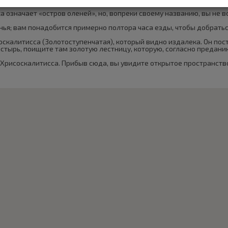
 означает «остров оленей», но, вопреки своему названию, вы не в
нья; вам понадобится примерно полтора часа езды, чтобы добратьс
оскалитисса (Золотоступенчатая), который видно издалека. Он пос
стырь, поищите там золотую лестницу, которую, согласно предани
Хрисоскалитисса. Прибыв сюда, вы увидите открытое пространство