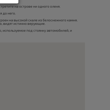
стретите на острове ни одного оленя.
я до него.
троен на высокой скале из белоснежного камня.
ю, видят истинно верующие.
, используемое под стоянку автомобилей, и