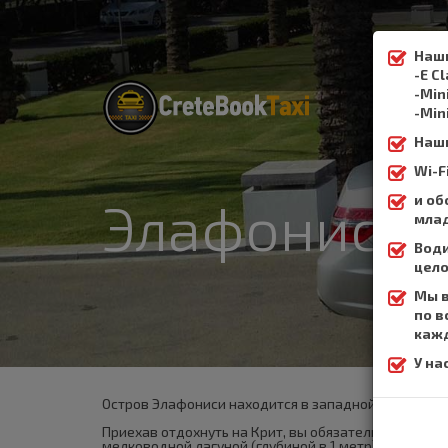
Наши
-E C
-Min
-Min
Наши
Wi-
и об
Элафониси
млад
Води
цело
Мы в
по в
кажд
У на
Остров Элафониси находится в западной части Крит
Приехав отдохнуть на Крит, вы обязательно о нём 
мелководной лагуной (глубиной в 1 метр).