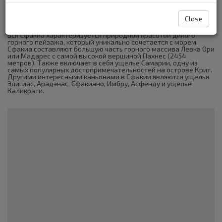
Греции (площадью 468 км2 и населением 2.484 жителей), он
включает в себя следующие села: Хора Сфакиа, Анополи
Агиос Иоаннис, Агия Румели, Асфенди, Лутро,
Close
Патсьянос,Скалоти, Имброс, Аскифу и Франгокастелло.
Вся Сфакиа характеризуется природной красотой дикого
горного пейзажа, который уникально сочетается с морем.
Сфакиа составляют большую часть горного массива Левка Ори
или Мадарес с самой высокой вершиной Пахнес (2454
метров). Также включает в себя ущелье Самарии, одну из
самых популярных достопримечательностей на острове Крит.
Другими интересными каньонами в Сфакии являются ущелья
Элигиас, Арадэнас, Сфакиано, Имбру, Aсфенду и ущелье
Каликрати.