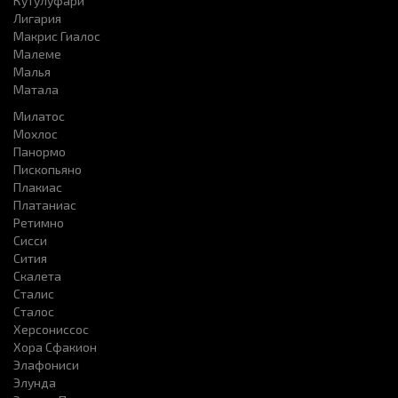
Кутулуфари
Лигария
Макрис Гиалос
Малеме
Малья
Матала
Милатос
Мохлос
Панормо
Пископьяно
Плакиас
Платаниас
Ретимно
Сисси
Сития
Скалета
Сталис
Сталос
Херсониссоc
Хора Сфакион
Элафониси
Элунда