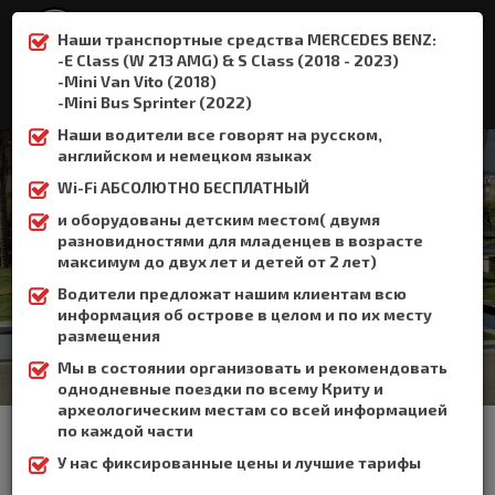
Наши транспортные средства MERCEDES BENZ:
-E Class (W 213 AMG) & S Class (2018 - 2023)
-Mini Van Vito (2018)
:
+306932337015
-Mini Bus Sprinter (2022)
Наши водители все говорят на русском,
английском и немецком языках
Wi-Fi АБСОЛЮТНО БЕСПЛАТНЫЙ
и оборудованы детским местом( двумя
Хора Сфакион
разновидностями для младенцев в возрасте
максимум до двух лет и детей от 2 лет)
Home
Хора Сфакион
Водители предложат нашим клиентам всю
информация об острове в целом и по их месту
размещения
Мы в состоянии организовать и рекомендовать
однодневные поездки по всему Криту и
археологическим местам со всей информацией
Сфакией называют как юго-восточную область Ханьи, так и
по каждой части
Хору Сфакиа - порт на южном побережье и муниципалитет
области Сфакиа, расположенный в 75 км от города Ханья.
У нас фиксированные цены и лучшие тарифы
Муниципалитет Сфакиа является самым густонаселенным в