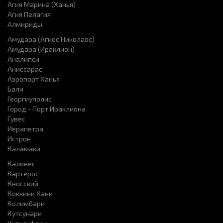
Агия Марина (Ханья)
Агия Пелагия
Алмириды
Амудара (Агиос Николаос)
Амудара (Ираклион)
Аналипси
Аниссарас
Аэропорт Ханья
Бали
Георгиуполис
Город - Порт Ираклиона
Гувес
Иерапетра
Истрон
Каламаки
Каливес
Картерос
Кносский
Коккини Хани
Колимбари
Кутсунари