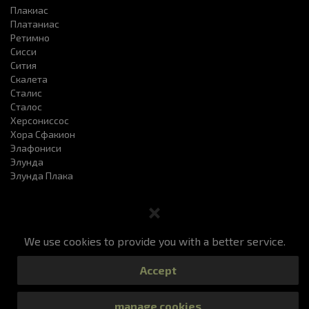
Плакиас
Платаниас
Ретимно
Сисси
Сития
Скалета
Сталис
Сталос
Херсониссоc
Хора Сфакион
Элафониси
Элунда
Элунда Плака
We use cookies to provide you with a better service.
Заказ такси
Цены
Наш Сервис
ЧаВо
Accept
Просмотр Вашего заказа
Контакты
All Rights Reserved 2019
manage cookies