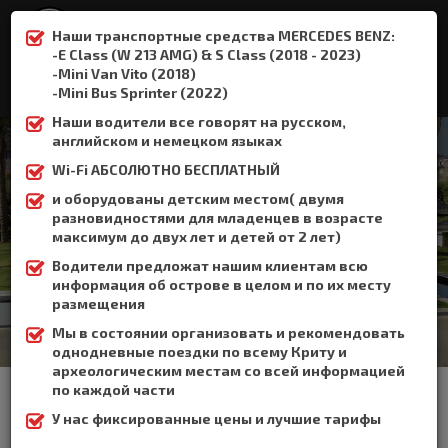
Наши транспортные средства MERCEDES BENZ:
-E Class (W 213 AMG) & S Class (2018 - 2023)
-Mini Van Vito (2018)
:
+306932337015
-Mini Bus Sprinter (2022)
Наши водители все говорят на русском,
английском и немецком языках
Wi-Fi АБСОЛЮТНО БЕСПЛАТНЫЙ
и оборудованы детским местом( двумя
Матала
разновидностями для младенцев в возрасте
максимум до двух лет и детей от 2 лет)
Home
Матала
Водители предложат нашим клиентам всю
информация об острове в целом и по их месту
размещения
Мы в состоянии организовать и рекомендовать
однодневные поездки по всему Криту и
археологическим местам со всей информацией
Матала - приморская деревня в южной части Крита около
по каждой части
Фестоса, второго по значимости минойского дворца на Крите.
У нас фиксированные цены и лучшие тарифы
Матала стала известной, когда в 1960 году сюда со всех
концов мира прибыли хиппи, чтобы обосноваться в