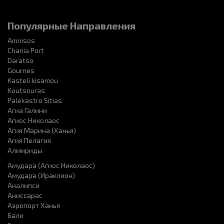
Популярные Направления
Amnisos
Chania Port
Daratso
Gournes
Kasteli kisamou
Koutsouras
Palekastro Sitias
Агиа Галини
Агиос Николаос
Агия Марина (Ханья)
Агия Пелагия
Алмириды
Амудара (Агиос Николаос)
Амудара (Ираклион)
Аналипси
Аниссарас
Аэропорт Ханья
Бали