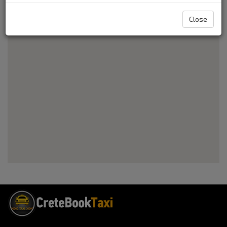
знаменитой пещере Матала, прилегающей к пляжу.
Close