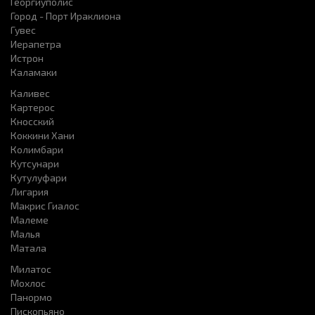
Георгиуполис
Город - Порт Ираклиона
Гувес
Иерапетра
Истрон
Каламаки
Каливес
Картерос
Кносский
Коккини Хани
Колимбари
Кутсунари
Кутулуфари
Лигария
Макрис Гиалос
Малеме
Малья
Матала
Милатос
Мохлос
Панормо
Пископьяно