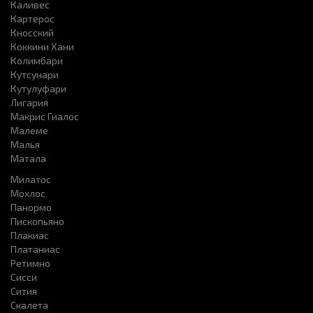
Каливес
Картерос
Кносский
Коккини Хани
Колимбари
Кутсунари
Кутулуфари
Лигария
Макрис Гиалос
Малеме
Малья
Матала
Милатос
Мохлос
Панормо
Пископьяно
Плакиас
Платаниас
Ретимно
Сисси
Сития
Скалета