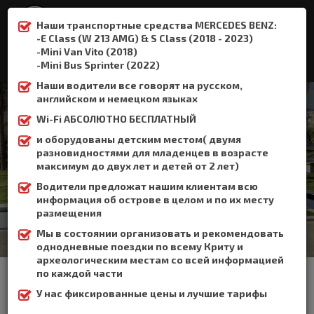
Наши транспортные средства MERCEDES BENZ:
-E Class (W 213 AMG) & S Class (2018 - 2023)
-Mini Van Vito (2018)
:
+306932337015
-Mini Bus Sprinter (2022)
Наши водители все говорят на русском,
английском и немецком языках
Wi-Fi АБСОЛЮТНО БЕСПЛАТНЫЙ
и оборудованы детским местом( двумя
Малья
разновидностями для младенцев в возрасте
максимум до двух лет и детей от 2 лет)
Home
Малья
Водители предложат нашим клиентам всю
информация об острове в целом и по их месту
размещения
Мы в состоянии организовать и рекомендовать
однодневные поездки по всему Криту и
археологическим местам со всей информацией
Малия находится 34 км к востоку от Ираклиона на дороге в
по каждой части
Агиос Николаос. Главная улица разбивает город на две части:
на старый город Малия в предгорьях горы Селена и на новую
У нас фиксированные цены и лучшие тарифы
часть города вблизи береговой линии.