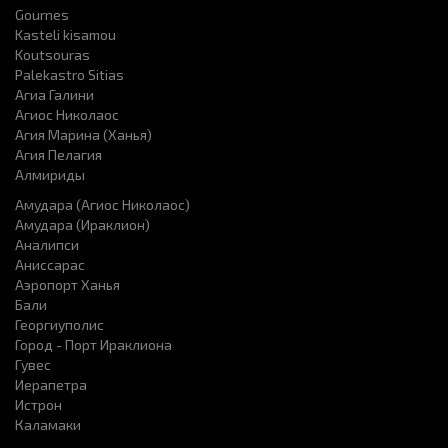
Gournes
Kasteli kisamou
Koutsouras
Palekastro Sitias
Агиа Галини
Агиос Николаос
Агия Марина (Ханья)
Агия Пелагия
Алмириды
Амудара (Агиос Николаос)
Амудара (Ираклион)
Аналипси
Аниссарас
Аэропорт Ханья
Бали
Георгиуполис
Город - Порт Ираклиона
Гувес
Иерапетра
Истрон
Каламаки