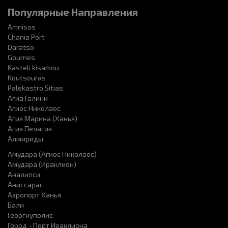
Популярные Направления
Amnisos
Chania Port
Daratso
Gournes
Kasteli kisamou
Koutsouras
Palekastro Sitias
Агиа Галини
Агиос Николаос
Агия Марина (Ханья)
Агия Пелагия
Алмириды
Амудара (Агиос Николаос)
Амудара (Ираклион)
Аналипси
Аниссарас
Аэропорт Ханья
Бали
Георгиуполис
Город - Порт Ираклиона