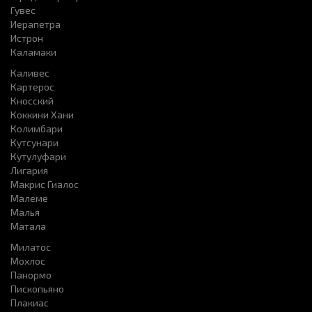
Гувес
Иерапетра
Истрон
Каламаки
Каливес
Картерос
Кносский
Коккини Хани
Колимбари
Кутсунари
Кутулуфари
Лигария
Макрис Гиалос
Малеме
Малья
Матала
Милатос
Мохлос
Панормо
Пископьяно
Плакиас