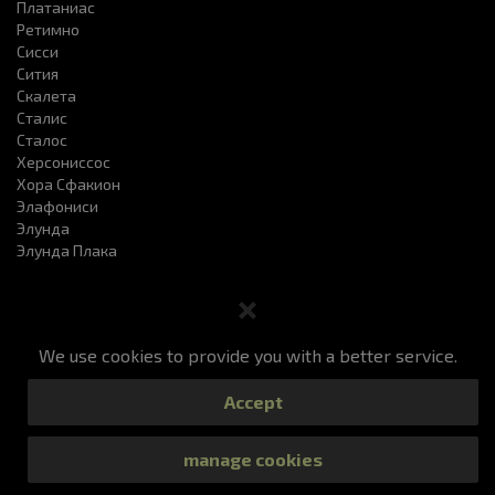
Платаниас
Ретимно
Сисси
Сития
Скалета
Сталис
Сталос
Херсониссоc
Хора Сфакион
Элафониси
Элунда
Элунда Плака
We use cookies to provide you with a better service.
Заказ такси
Цены
Наш Сервис
ЧаВо
Accept
Просмотр Вашего заказа
Контакты
All Rights Reserved 2019
manage cookies