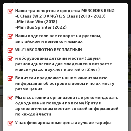
Наши транспортные средства MERCEDES BENZ:
-E Class (W 213 AMG) & S Class (2018 - 2023)
-Mini Van Vito (2018)
:
+306932337015
-Mini Bus Sprinter (2022)
Наши водители все говорят на русском,
английском и немецком языках
Wi-Fi АБСОЛЮТНО БЕСПЛАТНЫЙ
и оборудованы детским местом( двумя
Кносский
разновидностями для младенцев в возрасте
максимум до двух лет и детей от 2 лет)
Home
Кносский
Водители предложат нашим клиентам всю
информация об острове в целом и по их месту
размещения
Мы в состоянии организовать и рекомендовать
однодневные поездки по всему Криту и
археологическим местам со всей информацией
The Crete Book Taxi offers taxi transfer from the airport of
по каждой части
Heraklion to Knossos.
У нас фиксированные цены и лучшие тарифы
Driving directions