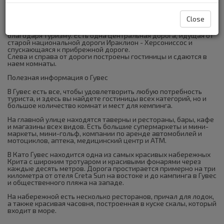
Ано Гувес, построенные вблизи низкой горы Эдер на высоте
чуть более 300 метров, открывающая великолепную
панораму. Обычно именем Гувес называют курорт Като Гувес.
Close
Это не деревня и не город -это жилой район, построенный
благодаря туризму. Есть одна центральная дорога, идущая от
старой национальной дороги Ираклион - Херсониссос и
спускающаяся к прибрежной дороге.
Слева и справа от дороги построены гостиницы и сдаются в
наем комнаты.
Полезная информация о Гувес
В Гувес есть все, чтобы удовлетворить любую потребность
туриста, и здесь вы найдете гостиницы всех категорий, но и
большое количество комнат и мест для кемпинга.
На главной улице находятся таверны и рестораны, бары, кафе
и магазины всех видов. Есть большие супермаркеты и мини-
маркеты, мини-гольф, компании по аренде автомобилей и
мотоциклов, аптека, медицинский центр и ATM.
В Като Гувес находится одна из самых красивых набережных
Крита с широким тротуаром и красивыми фонарями через
каждые десять метров. Дорога простирается примерно на три
километра от отеля Creta Sun на востоке и до кампинга в Гувес
и общественного пляжа на западе.
На набережной есть несколько ресторанов, причал для лодок,
а также красивая часовня, построенная в куске скалы, который
входит в море.