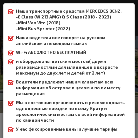
Наши транспортные средства MERCEDES BENZ:
-E Class (W 213 AMG) & S Class (2018 - 2023)
-Mini Van Vito (2018)
:
+306932337015
-Mini Bus Sprinter (2022)
Наши водители все говорят на русском,
английском и немецком языках
Wi-Fi АБСОЛЮТНО БЕСПЛАТНЫЙ
и оборудованы детским местом( двумя
Гувес
разновидностями для младенцев в возрасте
максимум до двух лет и детей от 2 лет)
Home
Гувес
Водители предложат нашим клиентам всю
информация об острове в целом и по их месту
размещения
Мы в состоянии организовать и рекомендовать
однодневные поездки по всему Криту и
археологическим местам со всей информацией
Гувес расположены в 18 км к востоку от Ираклиона, рядом с
по каждой части
Гурнес.
У нас фиксированные цены и лучшие тарифы
Гувес занимают большую территорию, которая включает в
себя популярный курорт Като Гувес и традиционную деревню