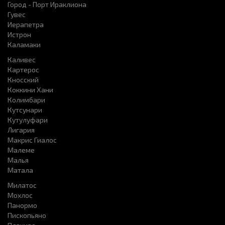
Город - Порт Ираклиона
Гувес
Иерапетра
Истрон
Каламаки
Каливес
Картерос
Кносский
Коккини Хани
Колимбари
Кутсунари
Кутулуфари
Лигария
Макрис Гиалос
Малеме
Малья
Матала
Милатос
Мохлос
Панормо
Пископьяно