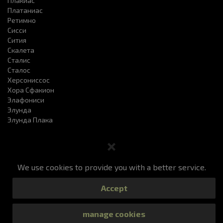
Плакиас
Платаниас
Ретимно
Сисси
Сития
Скалета
Сталис
Сталос
Херсониссоc
Хора Сфакион
Элафониси
Элунда
Элунда Плака
We use cookies to provide you with a better service.
Заказ такси
Цены
Наш Сервис
ЧаВо
Accept
Просмотр Вашего заказа
Контакты
All Rights Reserved 2019
manage cookies