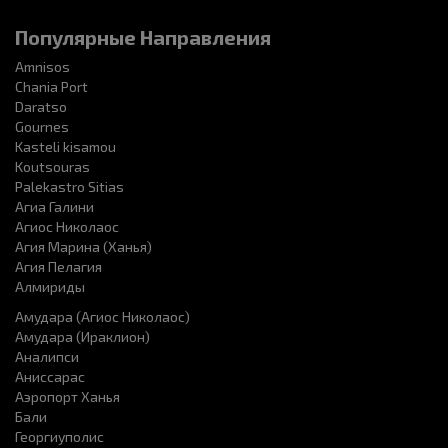
Популярные Направления
Amnisos
Chania Port
Daratso
Gournes
Kasteli kisamou
Koutsouras
Palekastro Sitias
Агиа Галини
Агиос Николаос
Агия Марина (Ханья)
Агия Пелагия
Алмириды
Амудара (Агиос Николаос)
Амудара (Ираклион)
Аналипси
Аниссарас
Аэропорт Ханья
Бали
Георгиуполис