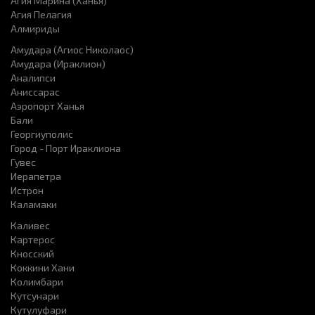
Агия Марина (Ханья)
Агия Пелагия
Алмириды
Амудара (Агиос Николаос)
Амудара (Ираклион)
Аналипси
Аниссарас
Аэропорт Ханья
Бали
Георгиуполис
Город - Порт Ираклиона
Гувес
Иерапетра
Истрон
Каламаки
Каливес
Картерос
Кносский
Коккини Хани
Колимбари
Кутсунари
Кутулуфари