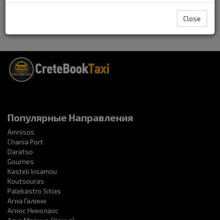
волшебный колорит прошлого - перечислять можно долго, но
лучше хоть один раз увидеть все это своими глазами. Бывшая
столица и второй по величине город Крита привлекает
Close
туристов всего мира уникальной смесью венецианской,
османской, византийской и греческой культур.
Популярные Направления
Amnisos
Chania Port
Daratso
Gournes
Kasteli kisamou
Koutsouras
Palekastro Sitias
Агиа Галини
Агиос Николаос