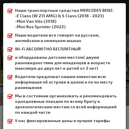
Наши транспортные средства MERCEDES BENZ:
-E Class (W 213 AMG) & S Class (2018 - 2023)
-Mini Van Vito (2018)
:
+306932337015
-Mini Bus Sprinter (2022)
Наши водители все говорят на русском,
английском и немецком языках
Wi-Fi АБСОЛЮТНО БЕСПЛАТНЫЙ
и оборудованы детским местом( двумя
Аэропорт Ханья
разновидностями для младенцев в возрасте
максимум до двух лет и детей от 2 лет)
Home
Аэропорт Ханья
Водители предложат нашим клиентам всю
информация об острове в целом и по их месту
размещения
Мы в состоянии организовать и рекомендовать
однодневные поездки по всему Криту и
археологическим местам со всей информацией
Райский уголок Греции, курорт Ханья, находится в западной
по каждой части
части Крита - самой зеленой области на карте острова.
Великолепие видов и разнообразие ландшафтов, ласковое
У нас фиксированные цены и лучшие тарифы
солнце, теплое море изумрудного цвета, изумительные пляжи
с чистейшим песком, уютные парки, самобытная архитектура и