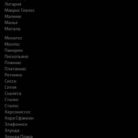
Лигария
Макрис Гиалос
Малеме
Малья
Матала
Милатос
Мохлос
Панормо
Пископьяно
Плакиас
Платаниас
Ретимно
Сисси
Сития
Скалета
Сталис
Сталос
Херсониссоc
Хора Сфакион
Элафониси
Элунда
Элунда Плака