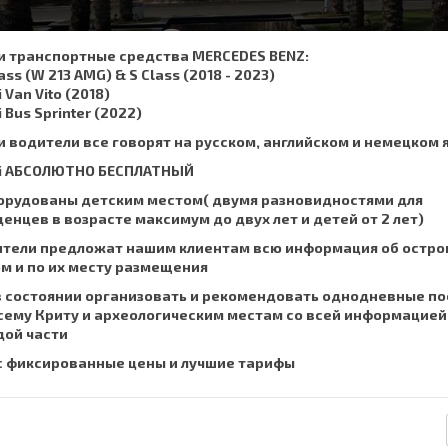
,
, SMS :
+306932337015
su
 транспортные средства MERCEDES BENZ:
lass (W 213 AMG) & S Class (2018 - 2023)
Заказ такси
Цены
Наш Сервис
ЧаВо
i Van Vito (2018)
i Bus Sprinter (2022)
 водители все говорят на русском, английском и немецком 
Fi АБСОЛЮТНО БЕСПЛАТНЫЙ
орудованы детским местом( двумя разновидностями для
енцев в возрасте максимум до двух лет и детей от 2 лет)
тели предложат нашим клиентам всю информация об остро
м и по их месту размещения
 состоянии организовать и рекомендовать однодневные по
сему Криту и археологическим местам со всей информацией
ой части
с фиксированные цены и лучшие тарифы
она и в 1 км к западу от Херсониса. Район Аниссарасас - чрезвыча
дящаяся недалеко от Херсониса. Хотя эти районы находятся очень б