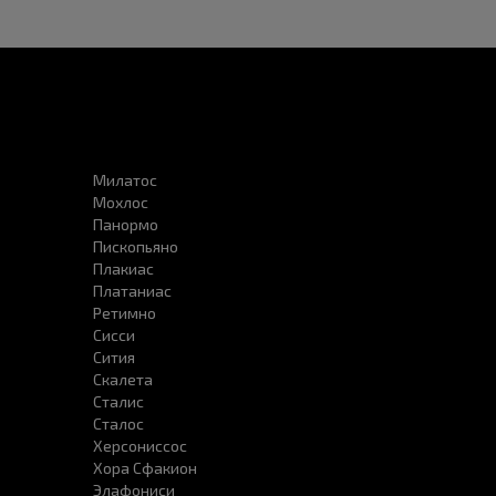
Милатос
Мохлос
Панормо
Пископьяно
Плакиас
Платаниас
Ретимно
Сисси
Сития
Скалета
Сталис
Сталос
Херсониссоc
Хора Сфакион
Элафониси