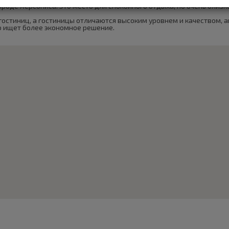
ороде Херсониса. Это место для спокойного отдыха, но очень близ
 гостиниц, а гостиницы отличаются высоким уровнем и качеством, 
то ищет более экономное решение.