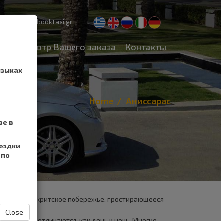
pport@cretebooktaxi.gr
Просмотр Вашего заказа
Контакты
языках
Home
Аниссарас
ве в
ездки
 по
йно красивое критское побережье, простирающееся
Close
лизко, они отличаются, как день и ночь. Многие