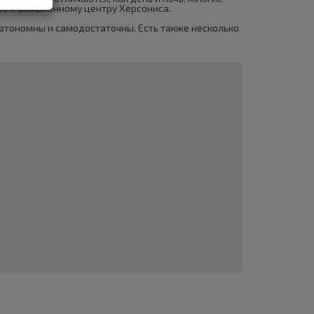
кое к оживленному центру Херсониса.
автономны и самодостаточны. Есть также несколько