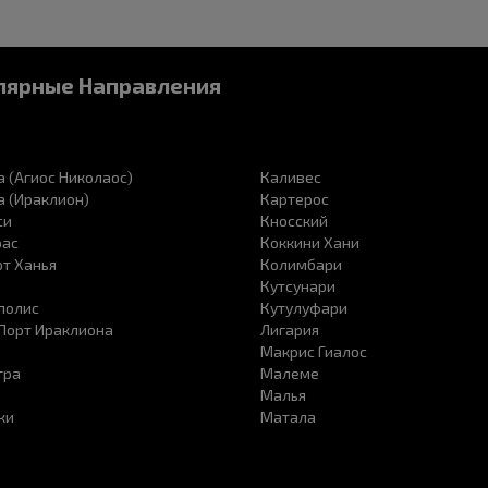
лярные Направления
 (Агиос Николаос)
Каливес
 (Ираклион)
Картерос
си
Кносский
рас
Коккини Хани
т Ханья
Колимбари
Кутсунари
полис
Кутулуфари
 Порт Ираклиона
Лигария
Макрис Гиалос
тра
Малеме
Малья
ки
Матала