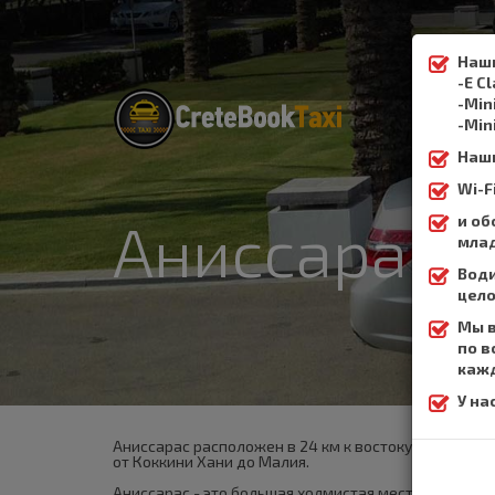
Наши
-E C
-Min
-Min
Наши
Wi-
и об
Аниссарас
млад
Води
цело
Мы в
по в
кажд
У на
Аниссарас расположен в 24 км к востоку от Иракли
от Коккини Хани до Малия.
Аниссарас - это большая холмистая местность, нахо