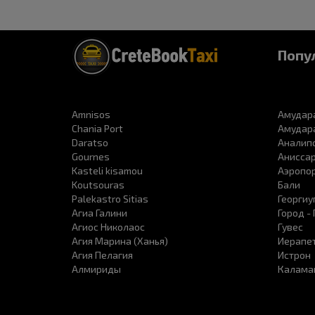
Попу
Amnisos
Амудара
Chania Port
Амудара
Daratso
Аналип
Gournes
Анисса
Kasteli kisamou
Аэропор
Koutsouras
Бали
Palekastro Sitias
Георгиу
Агиа Галини
Город -
Агиос Николаос
Гувес
Агия Марина (Ханья)
Иерапе
Агия Пелагия
Истрон
Алмириды
Калама