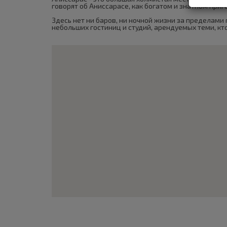
говорят об Аниссарасе, как богатом и знатном приг
Здесь нет ни баров, ни ночной жизни за пределами
небольших гостиниц и студий, арендуемых теми, к