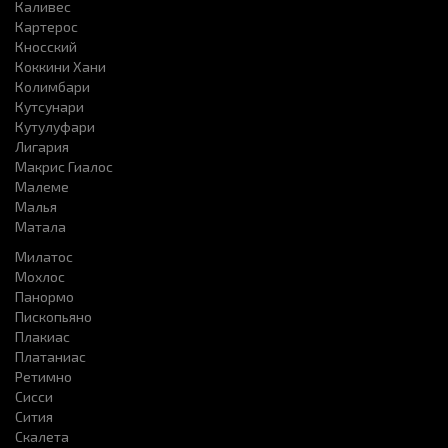
Каливес
Картерос
Кносский
Коккини Хани
Колимбари
Кутсунари
Кутулуфари
Лигария
Макрис Гиалос
Малеме
Малья
Матала
Милатос
Мохлос
Панормо
Пископьяно
Плакиас
Платаниас
Ретимно
Сисси
Сития
Скалета