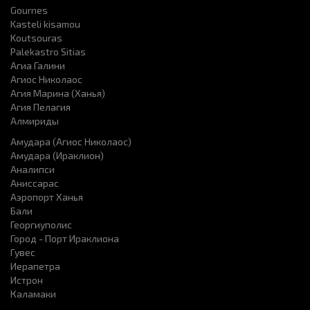
Gournes
Kasteli kisamou
Koutsouras
Palekastro Sitias
Агиа Галини
Агиос Николаос
Агия Марина (Ханья)
Агия Пелагия
Алмириды
Амудара (Агиос Николаос)
Амудара (Ираклион)
Аналипси
Аниссарас
Аэропорт Ханья
Бали
Георгиуполис
Город - Порт Ираклиона
Гувес
Иерапетра
Истрон
Каламаки