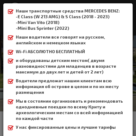
Наши транспортные средства MERCEDES BENZ:
-E Class (W 213 AMG) & S Class (2018 - 2023)
-Mini Van Vito (2018)
:
+306932337015
-Mini Bus Sprinter (2022)
Наши водители все говорят на русском,
английском и немецком языках
Wi-Fi АБСОЛЮТНО БЕСПЛАТНЫЙ
и оборудованы детским местом( двумя
Алмириды
разновидностями для младенцев в возрасте
максимум до двух лет и детей от 2 лет)
Home
Алмириды
Водители предложат нашим клиентам всю
информация об острове в целом и по их месту
размещения
Мы в состоянии организовать и рекомендовать
однодневные поездки по всему Криту и
археологическим местам со всей информацией
Альмирида расположена в районе Апокорона на входе в
по каждой части
залив Судас, примерно в 2 км от Каливес и в 22 км от города
Ханья.
У нас фиксированные цены и лучшие тарифы
Это приморский курорт, протяженностью 2 км. Деревня