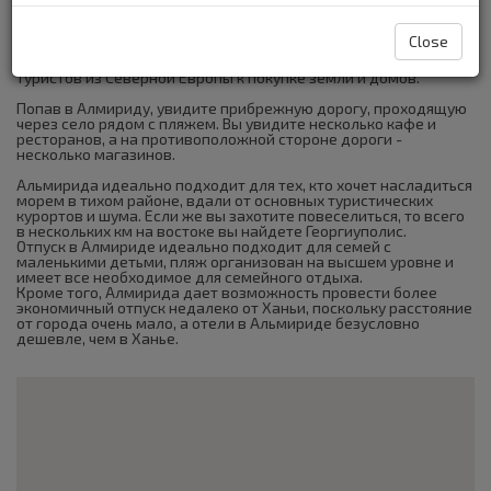
относительно невелика и она полностью туристическая, с
большим количеством гостиниц и квартир в наем.
Close
Как и в соседних Каливес, в Алмириде сильно развита
строительная деятельность в связи с возросшим интересом
туристов из Северной Европы к покупке земли и домов.
Попав в Алмириду, увидите прибрежную дорогу, проходящую
через село рядом с пляжем. Вы увидите несколько кафе и
ресторанов, а на противоположной стороне дороги -
несколько магазинов.
Альмирида идеально подходит для тех, кто хочет насладиться
морем в тихом районе, вдали от основных туристических
курортов и шума. Если же вы захотите повеселиться, то всего
в нескольких км на востоке вы найдете Георгиуполис.
Отпуск в Алмириде идеально подходит для семей с
маленькими детьми, пляж организован на высшем уровне и
имеет все необходимое для семейного отдыха.
Кроме того, Алмирида дает возможность провести более
экономичный отпуск недалеко от Ханьи, поскольку расстояние
от города очень мало, а отели в Альмириде безусловно
дешевле, чем в Ханье.