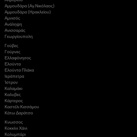
Αμμουδάρα (Αγ.Νικόλαος)
Αμμουδάρα (Ηρακλείου)
Αμνισός
Ανάληψη
Ανισσαράς
Γεωργίουπολη
Γούβες
Γούρνες
Ελλαφόνησος
Ελούντα
Ελούντα Πλάκα
Ιεράπετρα
Ίστρον
Καλαμάκι
Καλυβες
Κάρτερος
Καστέλι Κισσάμου
Κάτω Δαράτσο
Κνωσσος
Κοκκίνι Χάνι
Κολυμπάρι