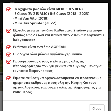
Τα οχηματα μας όλα είναι MERCEDES BENZ:
-E Class (W 213 AMG) & S Class (2018 - 2023)
-Mini Van Vito (2018)
:
+306932337015
-Mini Bus Sprinter (2022)
Εξοπλισμενα με παιδικα Καθισματα 2 ειδων για μωρα
ηλικιας εως 2 ετων και παιδια από 2 πανω babyseat &
babybouster
Wifi που είναι εντελως ΔΩΡΕΑΝ
Λιμάνι Ηρακλείου
Οι οδηγοι ολοι μιλανε αγγλικα-γερμανικα
Προσφεροντας στους πελατες μας ολες τις
Home
Λιμάνι Ηρακλείου
πληροφοριες για το νησι γενικα και Συγκεκριμενα για
τον τοπο διαμονης τους
Ειμασε σε θεση να οργανωσουμεκαι να προτεινουμε
ημερησιες εκδρομες προς ολη την Κρητη Και τους
αρχαιολογικους χωρους με ολες τις πληροφοριες για
κάθε μερος.
To Crete Book Taxi παρέχει υπηρεσία ταξί για τη μεταφορά από το
αεροδρόμιο του Ηρακλείου, προς Λιμάνι Ηρακλείου.
Ηρακλειο η μεγαλυτερη πολη και πρωτευουσα της κρητης με
150.000 κατοικους
Close