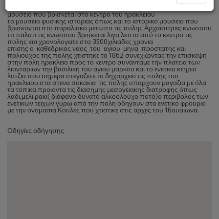
Στο ηρακλειο βρισκονται σημαντικα μουσεια όπως το αρχαιολογικο
μουσειο που βρισκεται στο κεντρο του ηρακλειου
το μουσειο φυσικης ιστοριας όπως και το ιστορικο μουσειο που
βρισκονται στο παραλιακο μετωπο τις πολης Αρχαιοτητες κνωσσου
το παλατι τις κνωσσου βρισκεται λιγα λεπτα από το κεντρο τις
πολης και χρονολογειτε στα 3500χιλιαδες χρονια
επισης ο καθεδρικος ναος του αγιου μηνα προστατης και
πολιουχος της πολης χτιστηκε το 1862 συνεχιζοντας την επισκεψη
στην πολη ηρακλειο προς το κεντρο συνανταμε την πλατεια των
λιονταριων την βασιλικη του αγιου μαρκου και το ενετικο κτηριο
λοτζια που σημερα στεγαζετε το δηχαρχειο τις πολης του
ηρακλειου.στα στενα σοκακια τις πολης υπαρχουν μαγαζια με όλα
τα τοπικα προιοντα τις διασημης μεσογειακης διατροφης όπως
λαδι,μελι,ρακι( διάφανο δυνατό αλκοολούχο ποτό)ο περιβολος των
ενετικων τειχων γυρω από την πολη οδηγουν στο ενετικο φρουριο
με την ονομασια Κουλες που χτιστικε στις αρχες του 16ουαιωνα.
Οδηγίες οδήγησης