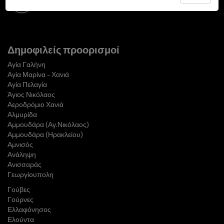
Δημοφιλείς προορισμοί
Αγία Γαλήνη
Αγία Μαρίνα - Χανιά
Αγία Πελαγία
Άγιος Νικόλαος
Αεροδρόμιο Χανιά
Αλμυρίδα
Αμμουδάρα (Αγ.Νικόλαος)
Αμμουδάρα (Ηρακλείου)
Αμνισός
Ανάληψη
Ανισσαράς
Γεωργίουπολη
Γούβες
Γούρνες
Ελλαφόνησος
Ελούντα