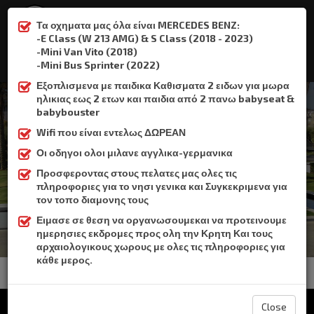
Τα οχηματα μας όλα είναι MERCEDES BENZ:
-E Class (W 213 AMG) & S Class (2018 - 2023)
-Mini Van Vito (2018)
:
+306932337015
-Mini Bus Sprinter (2022)
Εξοπλισμενα με παιδικα Καθισματα 2 ειδων για μωρα
ηλικιας εως 2 ετων και παιδια από 2 πανω babyseat &
babybouster
Wifi που είναι εντελως ΔΩΡΕΑΝ
Χανιά - Λιμάνι
Οι οδηγοι ολοι μιλανε αγγλικα-γερμανικα
Προσφεροντας στους πελατες μας ολες τις
Home
Χανιά - Λιμάνι
πληροφοριες για το νησι γενικα και Συγκεκριμενα για
τον τοπο διαμονης τους
Ειμασε σε θεση να οργανωσουμεκαι να προτεινουμε
ημερησιες εκδρομες προς ολη την Κρητη Και τους
αρχαιολογικους χωρους με ολες τις πληροφοριες για
κάθε μερος.
Close