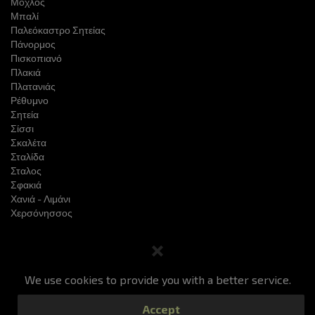
Μόχλος
Μπαλί
Παλεόκαστρο Σητείας
Πάνορμος
Πισκοπιανό
Πλακιά
Πλατανιάς
Ρέθυμνο
Σητεία
Σίσσι
Σκαλέτα
Σταλίδα
Σταλος
Σφακιά
Χανιά - Λιμάνι
Χερσόνησσος
We use cookies to provide you with a better service.
Κράτηση Ταξί
Τιμές
Υπηρεσίες
Χρήσιμα
Accept
Δείτε την παραγγελία σας
Επικοινωνία