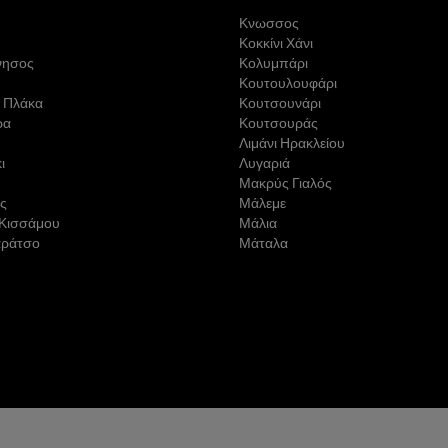
Κνωσσος
Κοκκίνι Χάνι
νησος
Κολυμπάρι
Κουτουλουφάρι
 Πλάκα
Κουτσουνάρι
ρα
Κουτσουράς
Λιμάνι Ηρακλείου
ι
Λυγαριά
Μακρύς Γιαλός
ς
Μάλεμε
 Κισσάμου
Μάλια
αράτσο
Μάταλα