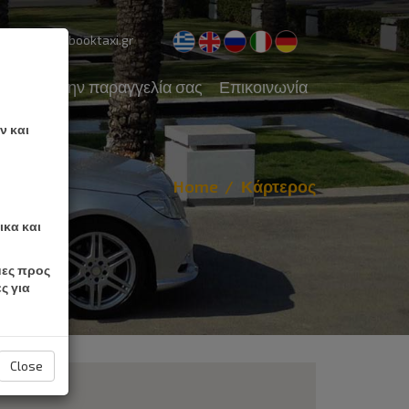
pport@cretebooktaxi.gr
α
Δείτε την παραγγελία σας
Επικοινωνία
ν και
Home
Κάρτερος
ικα και
μες προς
ς για
Close