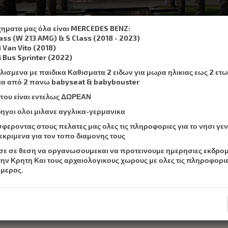
,
, SMS :
+306932337015
su
χηματα μας όλα είναι MERCEDES BENZ:
lass (W 213 AMG) & S Class (2018 - 2023)
Κράτηση Ταξί
Τιμές
Υπηρεσίες
Χρήσιμ
i Van Vito (2018)
i Bus Sprinter (2022)
λισμενα με παιδικα Καθισματα 2 ειδων για μωρα ηλικιας εως 2 ετω
ια από 2 πανω babyseat & babybouster
 που είναι εντελως ΔΩΡΕΑΝ
δηγοι ολοι μιλανε αγγλικα-γερμανικα
φεροντας στους πελατες μας ολες τις πληροφοριες για το νησι γεν
εκριμενα για τον τοπο διαμονης τους
σε σε θεση να οργανωσουμεκαι να προτεινουμε ημερησιες εκδρο
την Κρητη Και τους αρχαιολογικους χωρους με ολες τις πληροφοριε
 μερος.