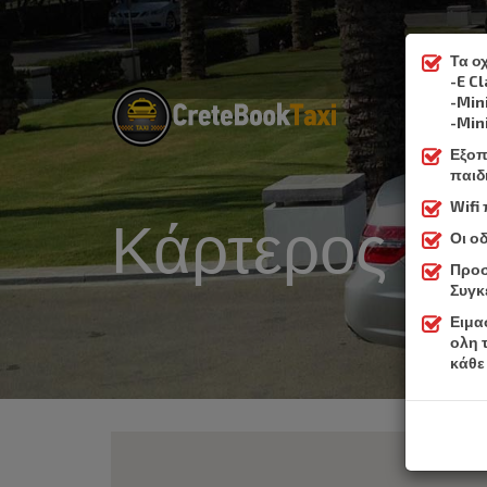
Τα ο
-E C
-Min
-Min
Εξοπ
παιδ
Wifi
Κάρτερος
Οι ο
Προσ
Συγκ
Ειμα
ολη 
κάθε