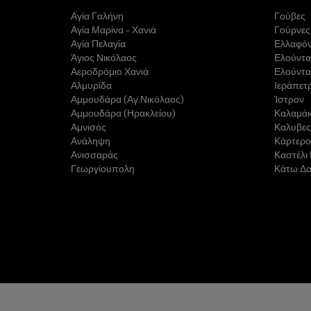
Αγία Γαλήνη
Γούβες
Αγία Μαρίνα - Χανιά
Γούρνες
Αγία Πελαγία
Ελλαφό
Άγιος Νικόλαος
Ελούντα
Αεροδρόμιο Χανιά
Ελούντα
Αλμυρίδα
Ιεράπετ
Αμμουδάρα (Αγ.Νικόλαος)
Ίστρον
Αμμουδάρα (Ηρακλείου)
Καλαμάκ
Αμνισός
Καλυβες
Ανάληψη
Κάρτερο
Ανισσαράς
Καστέλι
Γεωργίουπολη
Κάτω Δ